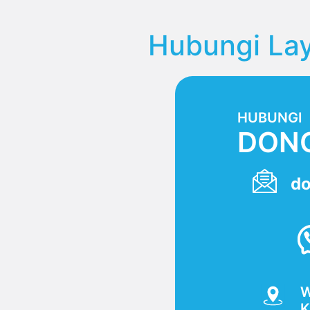
Hubungi La
HUBUNGI
DONO
do
W
K