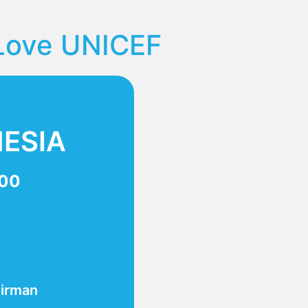
Love UNICEF
ESIA
200
dirman