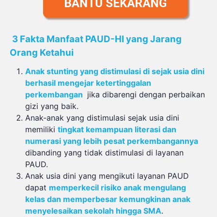
3 Fakta
M
anfaat
PAUD-HI yang
J
arang
O
rang
K
etahui
Anak stunting yang
distimulasi
di
sejak
usia
dini
berhasil
mengejar
ketertinggalan
perkembangan
jika
dibarengi
dengan
perbaikan
gizi
yang
baik
.
Anak-
anak
yang
di
stimulasi
sejak
usia
dini
memiliki
tingkat
kemampuan
literasi
dan
numerasi
yang
lebih
pesat
perkembangannya
dibanding
yang
tidak
distimulasi
di
layanan
PAUD.
Anak
usia
dini
yang
mengikuti
layanan
PAUD
dapat
memperkecil
risiko
anak
mengulang
kelas
dan
memperbesar
kemungkinan
anak
menyelesaikan
sekolah
hingga
SMA
.