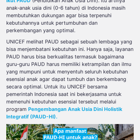
ikut
PAUD
(P
endidikan
Anak
Usia
Dini)
.
Itu
artinya
anak-anak
usia
dini
(0-6
tahun
)
di Indonesia
masih
membutuhkan
dukungan
agar
bisa
terpenuhi
kebutuhannya
untuk
pertumbuhan
dan
perkembangan
yang
optimal
.
UNICEF
melihat
PAUD
sebagai
sebuah
lembaga
yang
bisa
menjembatani
kebutuhan
ini
.
Hanya
saja
,
layanan
PAUD
harus
bisa
berkualitas
termasuk
bagaimana
guru-guru PAUD
harus
memiliki
ketrampilan
dan
ilmu
yang
mumpuni
untuk
menyentuh
seluruh
kebutuhan
esensial
anak
agar
dapat
tumbuh
dan
berkembang
secara
optimal
.
Untuk
itu
UNICEF
bersama
pemerintah
Indonesia
saat
ini
bekerjasama
untuk
memenuhi
kebutuhan
esensial
tersebut
melalui
program
Pengembangan
Anak
Usia
Dini
Holistik
Integratif
(PAUD-HI).