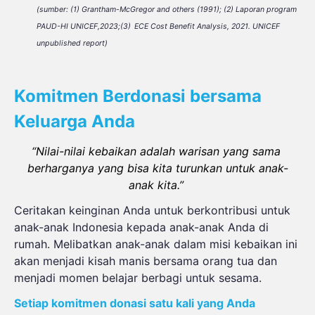
(
sumber
: (
1) 
Grantham-McGregor and others (1991
)
; (2) 
Laporan
 program 
PAUD-HI UNICEF,2023
;(3)
ECE Cost Benefit Analysis, 2021. UNICEF 
unpublished report)
Komitmen
Berdonasi
bersama
Keluarga
Anda
“Nilai-nilai kebaikan adalah warisan yang sama 
berharganya yang bisa kita turunkan untuk anak-
anak kita.” 
Ceritakan
keinginan
Anda
untuk
berkontribusi
untuk
anak-anak
Indonesia
kepada
anak-anak
Anda di
rumah
.
Melibatkan
anak-anak
dalam
misi
kebaikan
ini
akan
menjadi
kisah
manis
bersama
orang
tua
dan
menjadi
momen
belajar
berbagi
untuk
sesama
.
Setiap
komitmen
donasi
satu
kali yang Anda