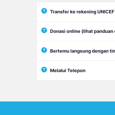
Transfer ke rekening UNICEF
Silakan transfer ke rekening bank k
Donasi online (lihat panduan d
Bertemu langsung dengan ti
IDR
A/C No.
035-311-2888
Melalui Telepon
UNICEF
No.
1
(U
KCU Sudirman
Chi
Chase Plaza - Lt. 1
Jl. Jend. Sudirman Kav
Phone:
21
Caban
Jakarta 12920
Jl. Je
021-3111 1200
Ja
021-3083 502
021-3040 619