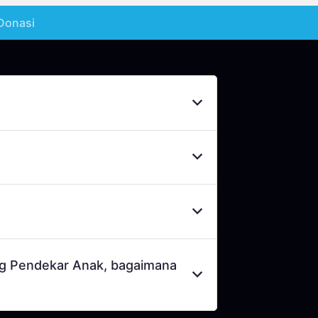
Donasi
ftaran donasi rutin melalui situs
terima dengan baik dan donatur
icef.id
untuk keperluan pengiriman
ng Pendekar Anak, bagaimana
k dilakukan pengecekan lebih lanjut.