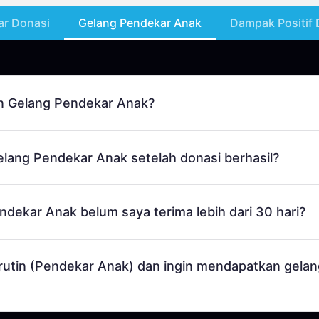
ar Donasi
Gelang Pendekar Anak
Dampak Positif 
n Gelang Pendekar Anak?
lang Pendekar Anak setelah donasi berhasil?
edia secara eksklusif bagi Anda yang telah melakukan penda
00/bulan pada periode
23 April-30 Juni 2026
Anak dilakukan dalam
30 (tiga puluh) hari
setelah donasi di
dekar Anak belum saya terima lebih dari 30 hari?
a kolom alamat di situs donasi UNICEF Indonesia.
s pengiriman.
urat menyurat lengkap di situs donasi UNICEF Indonesia
un
rutin (Pendekar Anak) dan ingin mendapatkan gela
mat lengkap anda melalui email ke
donorlove@unicef.id
untu